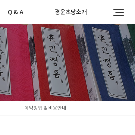
Q & A
경운초당소개
공지사항
경운초당소개
자주하는 질문
선생님소개
문의하기
찾아오시는 길
예약방법 & 비용안내