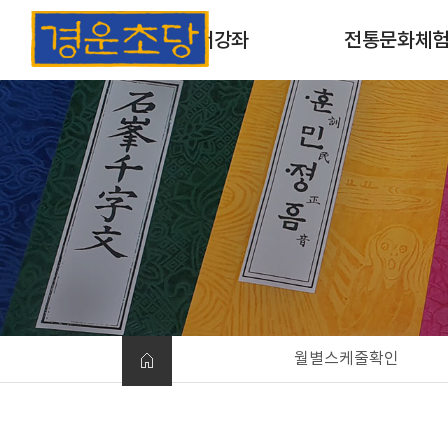
초서강좌
전통문화체
초서강좌 소개
목판 및 목활자 인
과정안내
옛날책 만들기
개인맞춤형체험
월별스케줄확인