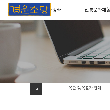
초서강좌
전통문화체
초서강좌 소개
목판 및 목활자 인
과정안내
옛날책 만들기
개인맞춤형체험
목판 및 목활자 인쇄