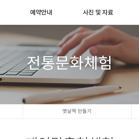
험
예약안내
사진 및 자료
쇄
월별스케줄확인
사진갤러리
예약 및 예약확인
자료실
예약방법 & 비용안내
전통문화체험
옛날책 만들기