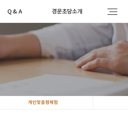
Q & A
경운초당소개
공지사항
경운초당소개
자주하는 질문
선생님소개
문의하기
찾아오시는 길
개인맞춤형체험