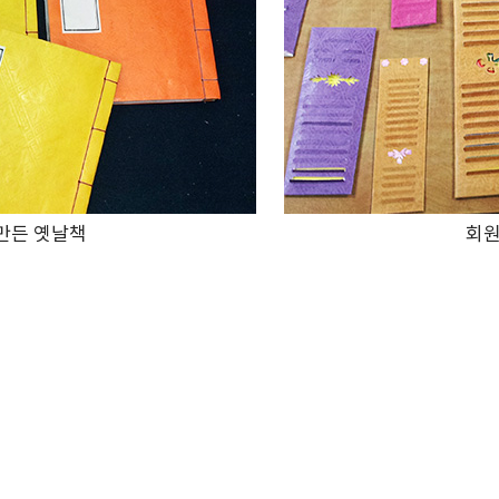
만든 옛날책
회원