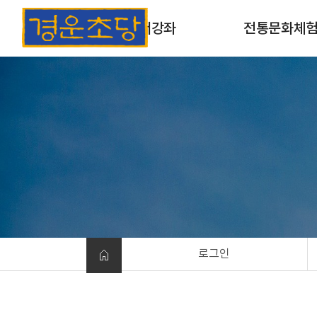
초서강좌
전통문화체
초서강좌 소개
목판 및 목활자 인
과정안내
옛날책 만들기
개인맞춤형체험
로그인