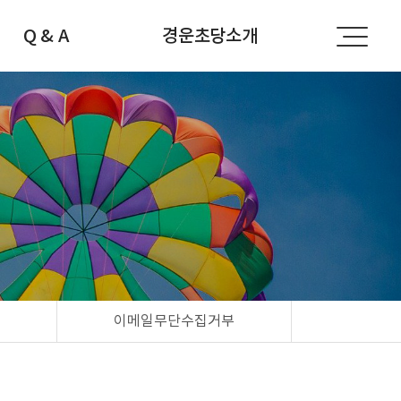
Q & A
경운초당소개
공지사항
경운초당소개
자주하는 질문
선생님소개
문의하기
찾아오시는 길
이메일무단수집거부